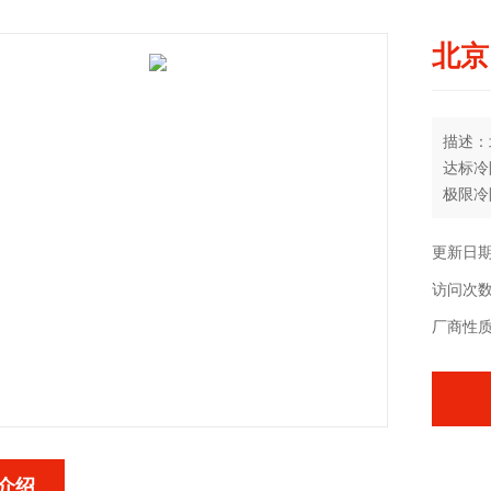
北京
描述：
达标冷
极限冷
达标真
物料量
更新日期：
多歧管
访问次数
毫升、
厂商性
介绍