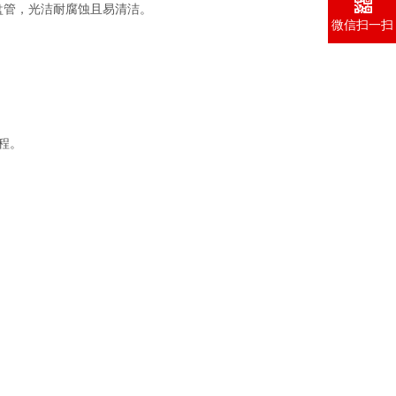
盘管，光洁耐腐蚀且易清洁。
微信扫一扫
程。