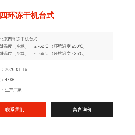
四环冻干机台式
北京四环冻干机台式
阱温度（空载）： ≤ -62℃ （环境温度 ≤30℃）
阱温度（空载）： ≤ -66℃ （环境温度 ≤25℃）
空度（空载）： 5 Pa
：
2026-01-16
挂瓶装置分为：8头和12头、26头，冻干瓶（茄形瓶：250
：4786
500毫升）（广口瓶:600毫升、1200毫升）
质：生产厂家
联系我们
留言询价