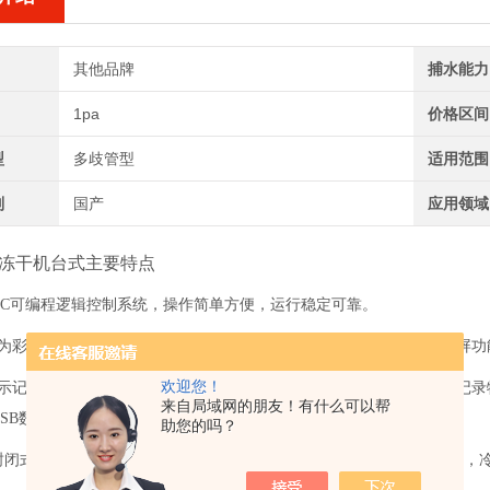
其他品牌
捕水能力
1pa
价格区间
型
多歧管型
适用范围
别
国产
应用领域
冻干机台式
主要特点
PLC可编程逻辑控制系统，操作简单方便，运行稳定可靠。
屏为彩色触摸屏，人机交互界面友好，可中英文语言转换，显示屏有锁屏功
欢迎您！
显示记录真空度、冷阱温度、物料温度，每分钟存储一次数据，可连续记录
来自局域网的朋友！有什么可以帮
SB数据存储串口。
助您的吗？
*封闭式压缩机，单机混合环保制冷技术，标准绿色环保冷媒，制冷迅速，