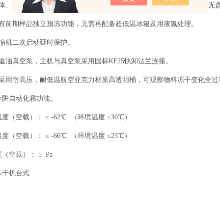
腔体、物料盘、物料架、机身顶部接触面全为304不锈钢材料，冷阱腔内无
具有前期样品独立预冻功能，无需再配备超低温冰箱及用液氮处理。
压缩机二次启动延时保护。
返油真空泵，主机与真空泵采用国标KF25快卸法兰连接。
室采用耐高压，耐低温航空亚克力材质高透明桶，可观察物料冻干变化全过
冷阱自动化霜功能。
度（空载）： ≤ -62℃ （环境温度 ≤30℃）
度（空载）： ≤ -66℃ （环境温度 ≤25℃）
（空载）： 5 Pa
冻干机台式