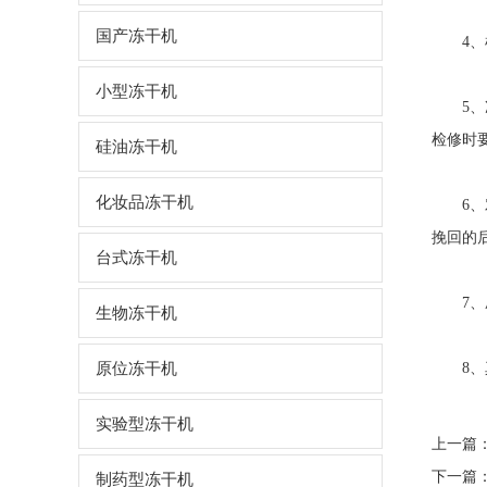
国产冻干机
4、检
小型冻干机
5、冻
检修时
硅油冻干机
化妆品冻干机
6、对
挽回的
台式冻干机
7、压
生物冻干机
原位冻干机
8、真
实验型冻干机
上一篇
下一篇
制药型冻干机