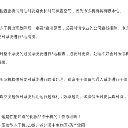
查更换润滑油时要避免长时间裸露空气，因为冷冻机有具有吸水性。
干机出现故障后一定要*查清原因，必要时请专业的公司查找排除。冷冻
要对系统进行*地清洗。
整个系统的过滤系统要进行*地检查，必要时更换。处理不好会对压缩机
后果。
缩机检修后要对系统进行除湿处理。建议用干燥氮气通入系统进行干燥
空度越低对系统后期运行越有利，效率越高。试漏保压时要认真对待，
：
这是你想知道的化妆品冻干机的工作原理吗？
：
压盖型冻干机S20落户苏州吴中生物医-药产业园