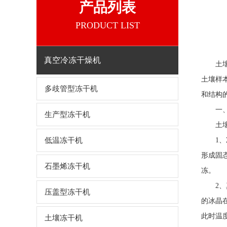
产品列表
PRODUCT LIST
真空冷冻干燥机
土壤冻
土壤样
多歧管型冻干机
和结构
一、
生产型冻干机
土
低温冻干机
1、冷
形成固
石墨烯冻干机
冻。
2、真
压盖型冻干机
的冰晶
此时温
土壤冻干机