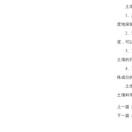
土壤冻
1、高
度地保
2、温
度，可
3、避
土壤的
4、适
殊成分
土壤冻
土壤科
上一篇
下一篇