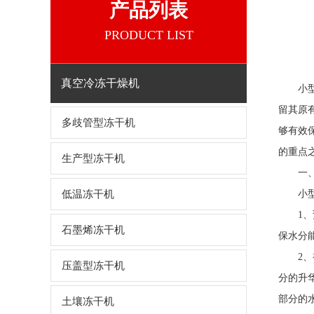
产品列表
PRODUCT LIST
真空冷冻干燥机
小型冻
留其原
多歧管型冻干机
够有效
的重点
生产型冻干机
一、
低温冻干机
小
1、预
石墨烯冻干机
保水分
2、初
压盖型冻干机
分的升
部分的
土壤冻干机