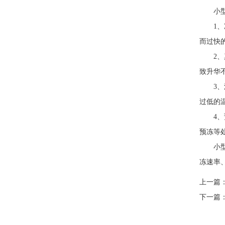
小型冻
1、冷
而过快
2、真
致升华
3、温
过低的
4、预
预冻等
小型冻
冻速率
上一篇
下一篇