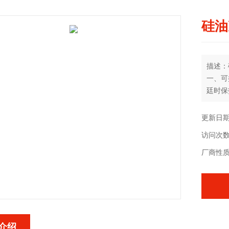
硅油
描述：
一、可
廷时保
更新日期：
访问次数
厂商性
介绍