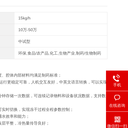
15kg/h
10万-50万
中试型
环保,食品/农产品,化工,生物产业,制药/生物制药
度、腔体内部材料均满足制药标准；
统运行更稳定可靠，人机交互友好，中英文语言转换，可以实现
手机
分钟存储一次数据，可连续记录物料和设备状况数据，支持数
在线咨询
可实时切换，实现冻干过程全程参数控制；
捕水效率和能力；
板层平整，冷热量传导良好；
微信扫一扫