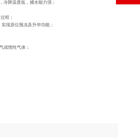
，冷阱温度低，捕水能力强；
全过程；
，实现原位预冻及升华功能；
氮气或惰性气体；