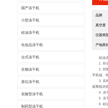
国产冻干机
品牌
小型冻干机
真空度
硅油冻干机
仪器类
化妆品冻干机
产地类
台式冻干机
硅油
1. 符
2. 控
生物冻干机
手机端、
3. 实
原位冻干机
据离线浏览
4. 冻
实验型冻干机
5. 冻
6. 硅
制药型冻干机