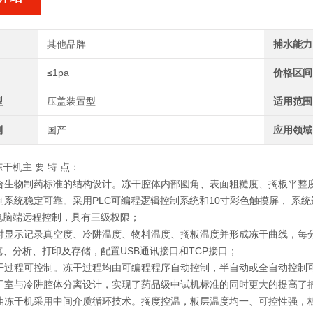
其他品牌
捕水能力
≤1pa
价格区间
型
压盖装置型
适用范围
别
国产
应用领域
冻干机
主 要 特 点：
合生物制药标准的结构设计。冻干腔体内部圆角、表面粗糙度、搁板平整
制系统稳定可靠。采用PLC可编程逻辑控制系统和10寸彩色触摸屏， 系
电脑端远程控制，具有三级权限；
时显示记录真空度、冷阱温度、物料温度、搁板温度并形成冻干曲线，每
、分析、打印及存储，配置USB通讯接口和TCP接口；
干过程可控制。冻干过程均由可编程程序自动控制，半自动或全自动控制
干室与冷阱腔体分离设计，实现了药品级中试机标准的同时更大的提高了
油冻干机采用中间介质循环技术。搁度控温，板层温度均一、可控性强，