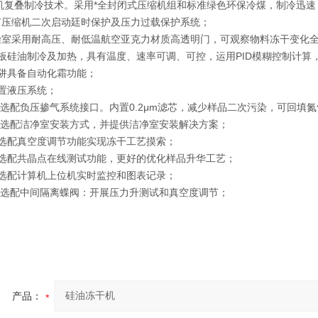
机复叠制冷技术。采用*全封闭式压缩机组和标准绿色环保冷煤，制冷迅速
压缩机二次启动廷时保护及压力过载保护系统；
室采用耐高压、耐低温航空亚克力材质高透明门，可观察物料冻干变化
板硅油制冷及加热，具有温度、速率可调、可控，运用PID模糊控制计算
阱具备自动化霜功能；
置液压系统；
可选配负压掺气系统接口。内置0.2μm滤芯，减少样品二次污染，可回填
可选配洁净室安装方式，并提供洁净室安装解决方案；
选配真空度调节功能实现冻干工艺摸索；
选配共晶点在线测试功能，更好的优化样品升华工艺；
选配计算机上位机实时监控和图表记录；
可选配中间隔离蝶阀：开展压力升测试和真空度调节；
产品：