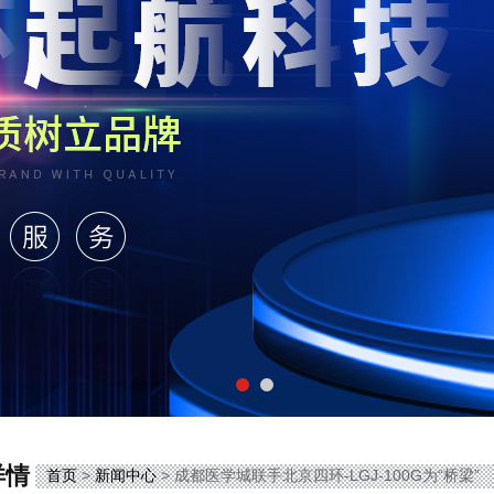
详情
首页
>
新闻中心
> 成都医学城联手北京四环-LGJ-100G为“桥梁”