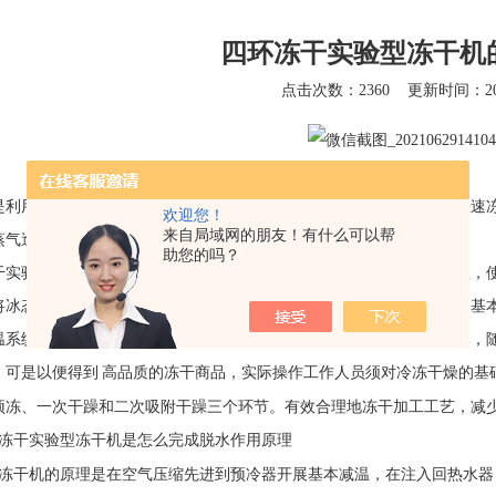
四环冻干实验型冻干机
点击次数：2360
更新时间：202
是利用升华的原理进行干燥的一种技术。是将被干燥的物质在低温下快速
欢迎您！
来自局域网的朋友！有什么可以帮
蒸气逸出的过程冷冻干燥得到的产物称作冻干物，该过程称作冻干。
助您的吗？
干实验型冻干机
的脱水过程
基本概念是利用高真空泵情况下的基本原理，
将冰态为水蒸汽去除，进而做到干躁的目地。冻干机是利用冷冻干燥的基
温系统软件和自动控制系统构成。其原理是将干躁后的物件冷藏成固体，
。可是以便得到
高品质的冻干商品，实际操作工作人员须对冷冻干燥的基
预冻、一次干躁和二次吸附干躁三个环节。有效合理地冻干加工工艺，减
冻干实验型冻干机
是怎么完成脱水作用原理
冻干机
的原理是在空气压缩先进到预冷器开展基本减温，在注入回热水器