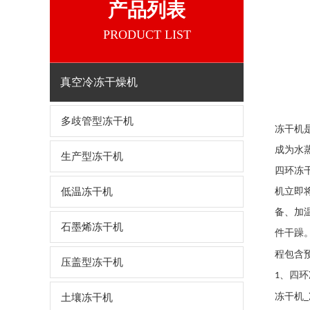
产品列表
PRODUCT LIST
真空冷冻干燥机
多歧管型冻干机
冻干机
成为水
生产型冻干机
四环冻
低温冻干机
机
立即
备、加
石墨烯冻干机
件干躁
程包含
压盖型冻干机
、
四环
1
冻干机
土壤冻干机
_