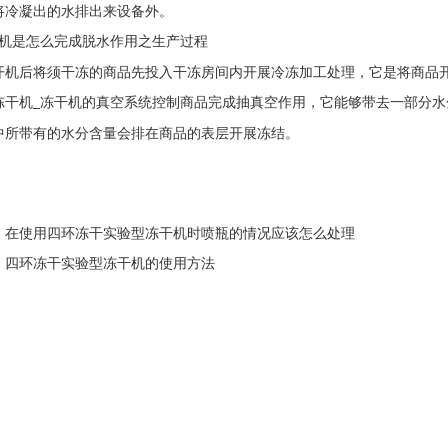
将冷凝出的水排出来设备外。
机
是怎么完成脱水作用之生产过程
开机后将须干冻的商品先投入干冻房间内开展冷冻加工处理，它是将商品
冻干机
冻干机
的真空系统控制商品完成抽真空作用，它能够带去一部分水
_
中所带有的水分含量会排在商品的表层开展冻结。
：
在使用四环冻干实验型冻干机时喷瓶的情况应该怎么处理
：
四环冻干实验型冻干机的使用方法