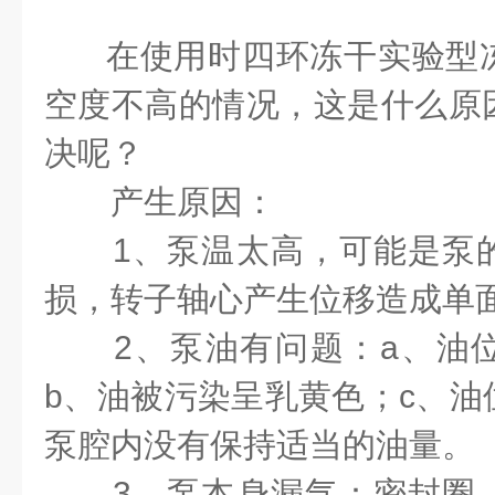
在使用时
四环冻干实验型
空度不高的情况，这是什么原
决呢？
产生原因：
1
、泵温太高，可能是泵
损，转子轴心产生位移造成单
2
、泵油有问题：
a
、油
b
、油被污染呈乳黄色；
c
、油
泵腔内没有保持适当的油量。
3
、泵本身漏气：密封圈