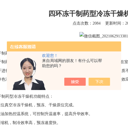
四环冻干制药型冷冻干燥
点击次数：2084
更新时间：202
干制药型冷冻干燥机
详情：
欢迎您！
来自局域网的朋友！有什么可以帮
干制药型冷冻干燥机
技术有其*的优势，排除
的水分，密封后可在
95~99%
助您的吗？
下进行的，因此物料的功能性成分损失很少，蛋白质、细胞等热敏性物质
存色泽、外形、有效成分等特点。冻干后的干品呈多孔状，复水性好，效
。
干制药型冷冻干燥机
功能特点：
原位真空冷冻干燥机，预冻、干燥原位完成。
硅油加热控温系统，可控制升温速率，提高升华效率。
压缩机，制冷效率高，预冻速度快。