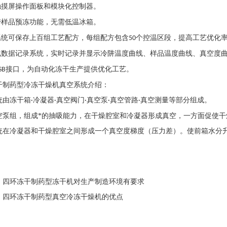
触摸屏操作面板和模块化控制器。
带样品预冻功能，无需低温冰箱。
系统可保存上百组工艺配方，每组配方包含
个控温区段，提高工艺优化
50
化数据记录系统，实时记录并显示冷阱温度曲线、样品温度曲线、真空度
接口，为自动化冻干生产提供优化工艺。
SB
干
制药
型
冷冻干燥机
真空系统介绍：
统由冻干箱
冷凝器
真空阀门
真空泵
真空管路
真空测量等部分组成。
·
·
·
·
·
空泵组，组成*的抽吸能力，在干燥腔室和冷凝器形成真空，一方面促使
统在冷凝器和干燥腔室之间形成一个真空度梯度（压力差）。使前箱水分
：
四环冻干制药型冻干机对生产制造环境有要求
：
四环冻干制药型真空冷冻干燥机的优点