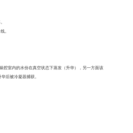
率。
曲线。
干燥腔室内的水份在真空状态下蒸发（升华），另一方面该
升华后被冷凝器捕获。