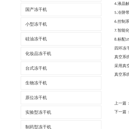
液晶
4.
国产冻干机
冷阱
5.
控制
6.
小型冻干机
智能
7.
硅油冻干机
标配
8.
U
四环冻
化妆品冻干机
真空系
采用真
台式冻干机
真空系
生物冻干机
原位冻干机
上一篇
下一篇
实验型冻干机
制药型冻干机