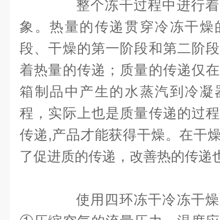
整个冻干过程中进行着
象。热量的传递贯穿冷冻干燥
段、干燥的第一阶段和第二阶段
着热量的传递；质量的传递仅在
箱制品中产生的水蒸汽到冷凝
程，实际上也是质量传递的过程
传递,产品才能获得干燥。在干
了促进质的传递，改善热的传递
使用四环冻干冷冻干燥